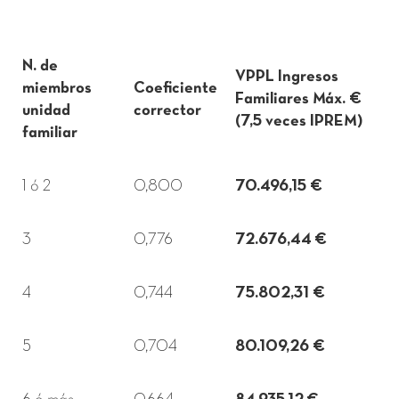
N. de
VPPL Ingresos
miembros
Coeficiente
Familiares Máx. €
unidad
corrector
(7,5 veces IPREM)
familiar
1 ó 2
0,800
70.496,15 €
3
0,776
72.676,44 €
4
0,744
75.802,31 €
5
0,704
80.109,26 €